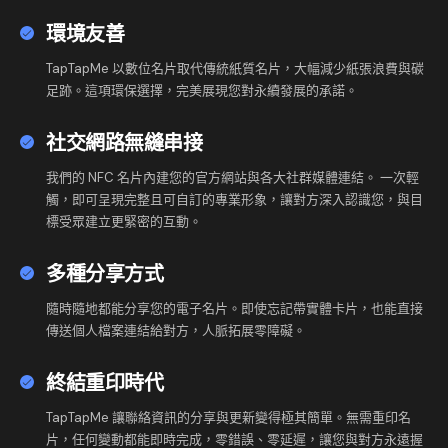
環境友善
TapTapMe 以數位名片取代傳統紙質名片，大幅減少紙張浪費與碳
足跡。這項環保選擇，完美展現您對永續發展的承諾。
社交網路無縫串接
我們的 NFC 名片內建您的官方網站與各大社群媒體連結。 一次輕
觸，即可呈現完整且可自訂的專業形象，讓對方深入認識您，與目
標受眾建立更緊密的互動。
多種分享方式
隨時隨地都能分享您的電子名片。即使忘記帶實體卡片，也能直接
傳送個人檔案連結給對方，人脈拓展零障礙。
終結重印時代
TapTapMe 讓聯絡資訊的分享與更新變得極其簡單。無需重印名
片，任何變動都能即時完成，零錯誤、零延遲，讓您與對方永遠握