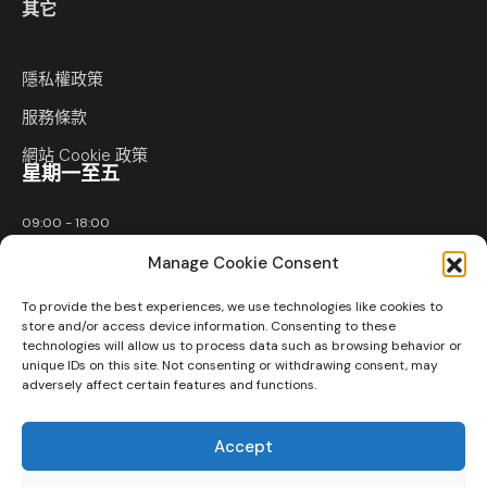
其它
隱私權政策
服務條款
網站 Cookie 政策
星期一至五
09:00 - 18:00
Manage Cookie Consent
電郵
To provide the best experiences, we use technologies like cookies to
store and/or access device information. Consenting to these
technologies will allow us to process data such as browsing behavior or
info@ledgerb.io
unique IDs on this site. Not consenting or withdrawing consent, may
adversely affect certain features and functions.
Accept